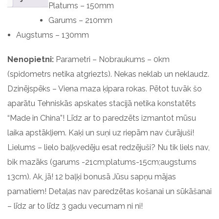
Platums – 150mm
Garums – 210mm
Augstums – 130mm
Nenopietni:
Parametri – Nobraukums – 0km
(spidometrs netika atgriezts). Nekas neklab un neklaudz.
Dzinējspēks – Viena maza ķipara rokas. Pētot tuvāk šo
aparātu Tehniskās apskates stacijā netika konstatēts
“Made in China”! Līdz ar to paredzēts izmantot mūsu
laika apstākļiem. Kaķi un suņi uz riepām nav čurājuši!
Lielums – lielo baļķvedēju esat redzējuši? Nu tik liels nav,
bik mazāks (garums -21cm;platums-15cm;augstums
13cm). Ak, jā! 12 baļķi bonusā Jūsu sapņu mājas
pamatiem! Detaļas nav paredzētas košanai un sūkāšanai
– līdz ar to līdz 3 gadu vecumam ni ni!