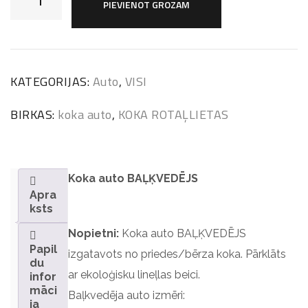
PIEVIENOT GROZAM
KATEGORIJAS:
Auto
,
VISI
BIRKAS:
koka auto
,
KOKA ROTAĻLIETAS
Koka auto BAĻĶVEDĒJS
Apra
ksts
Nopietni:
Koka auto BAĻĶVEDĒJS
Papil
izgatavots no priedes/bērza koka. Pārklāts
du
ar ekoloģisku lineļlas beici.
infor
māci
Baļkvedēja auto izmēri:
ja