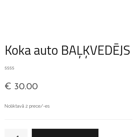
Koka auto BAĻĶVEDĒJS
ssss
€
30.00
Noliktavā 2 prece/-es