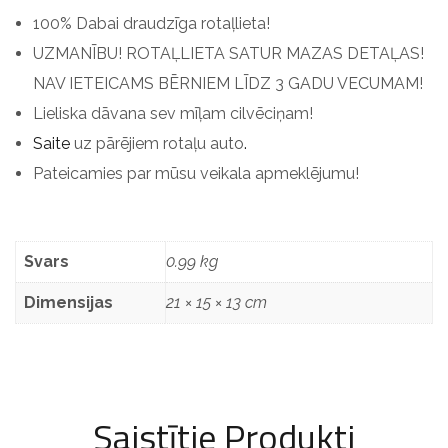
100% Dabai draudzīga rotaļlieta!
UZMANĪBU! ROTAĻLIETA SATUR MAZAS DETAĻAS!
NAV IETEICAMS BĒRNIEM LĪDZ 3 GADU VECUMAM!
Lieliska dāvana sev mīļam cilvēciņam!
Saite
uz pārējiem rotaļu auto
.
Pateicamies par mūsu veikala apmeklējumu!
Svars
0.99 kg
Dimensijas
21 × 15 × 13 cm
Saistītie Produkti